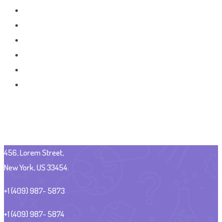
456, Lorem Street,
New York, US 33454.
+1 (409) 987- 5873
+1 (409) 987- 5874