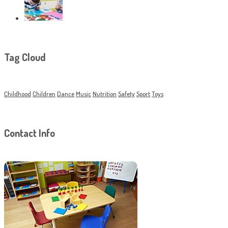
Tag Cloud
Childhood
Children
Dance
Music
Nutrition
Safety
Sport
Toys
Contact Info