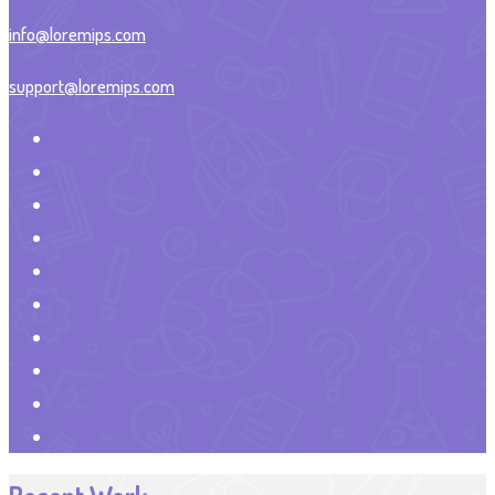
info@loremips.com
support@loremips.com